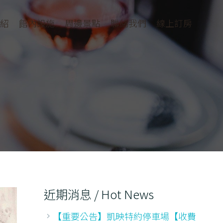
紹
館內設施
周邊景點
聯絡我們
線上訂房
近期消息 / Hot News
【重要公告】凱映特約停車場【收費