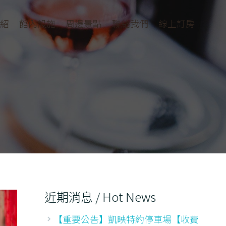
紹
館內設施
周邊景點
聯絡我們
線上訂房
近期消息 / Hot News
【重要公告】凱映特約停車場【收費