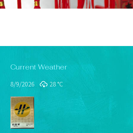
Current Weather
8/9/2026
28 °
C