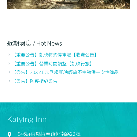
近期消息 / Hot News
【重要公告】凱映特約停車場【收費公告】
【重要公告】營業時間調整【凱映行旅】
【公告】2025年元旦起 凱映輕旅不主動供一次性備品
【公告】防疫措施公告
Kaiying Inn
946屏東縣恆春鎮恆南路22號