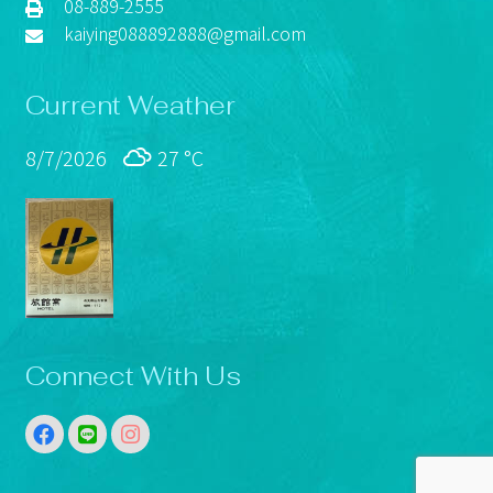
08-889-2555
kaiying088892888@gmail.com
Current Weather
8/7/2026
27 °
C
Connect With Us