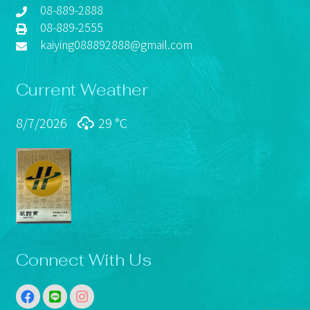
08-889-2888
08-889-2555
kaiying088892888@gmail.com
Current Weather
8/7/2026
29 °
C
Connect With Us