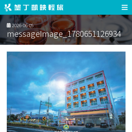
2026-06-05
messageImage_1780651126934