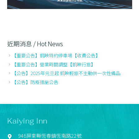
近期消息 / Hot News
【重要公告】凱映特約停車場【收費公告】
【重要公告】營業時間調整【凱映行旅】
【公告】2025年元旦起 凱映輕旅不主動供一次性備品
【公告】防疫措施公告
Kaiying Inn
946屏東縣恆春鎮恆南路22號