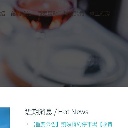
紹
館內設施
周邊景點
聯絡我們
線上訂房
近期消息 / Hot News
【重要公告】凱映特約停車場【收費