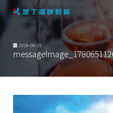
2026-06-05
messageImage_1780651126