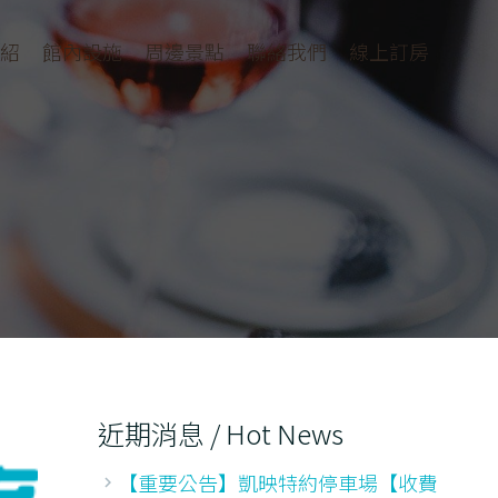
紹
館內設施
周邊景點
聯絡我們
線上訂房
近期消息 / Hot News
【重要公告】凱映特約停車場【收費