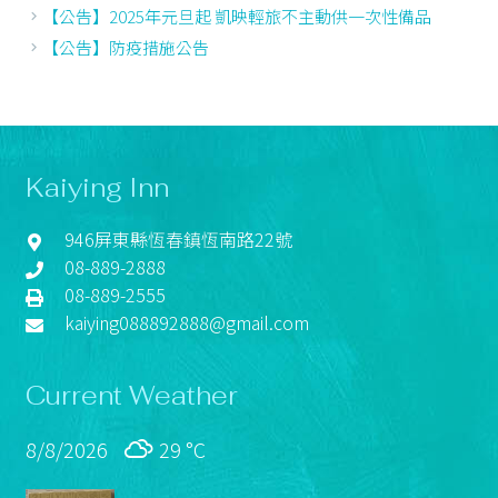
【公告】2025年元旦起 凱映輕旅不主動供一次性備品
【公告】防疫措施公告
Kaiying Inn
946屏東縣恆春鎮恆南路22號
08-889-2888
08-889-2555
kaiying088892888@gmail.com
Current Weather
8/8/2026
29 °
C