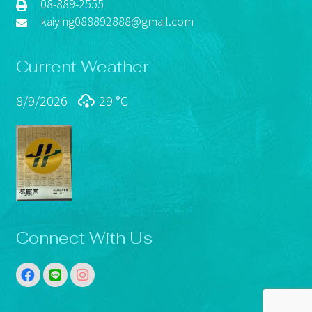
08-889-2555
kaiying088892888@gmail.com
Current Weather
8/9/2026
29 °
C
Connect With Us