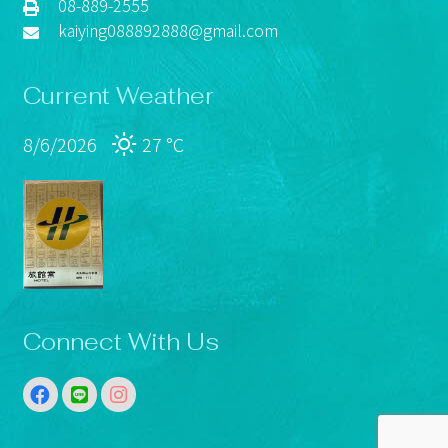
08-889-2555
kaiying088892888@gmail.com
Current Weather
8/6/2026
27 °
C
Connect With Us