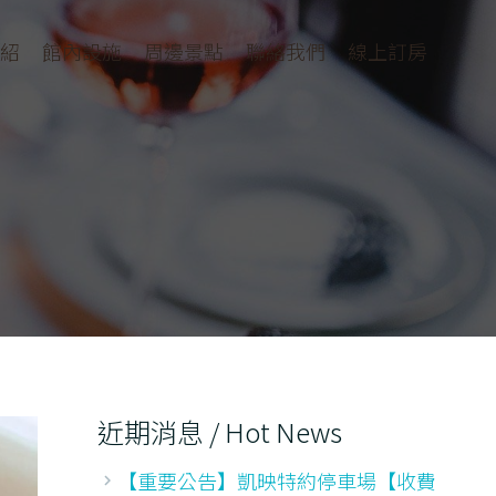
紹
館內設施
周邊景點
聯絡我們
線上訂房
近期消息 / Hot News
【重要公告】凱映特約停車場【收費