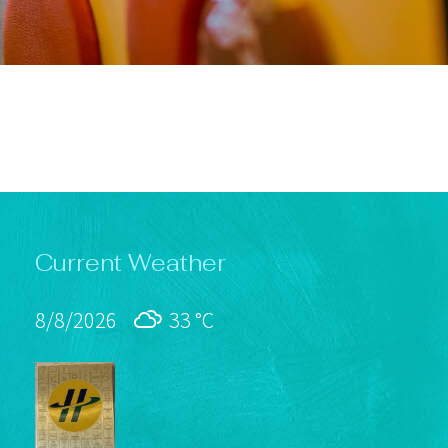
Current Weather
8/8/2026
33 °
C