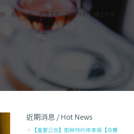
紹
館內設施
周邊景點
聯絡我們
線上訂房
近期消息 / Hot News
【重要公告】凱映特約停車場【收費