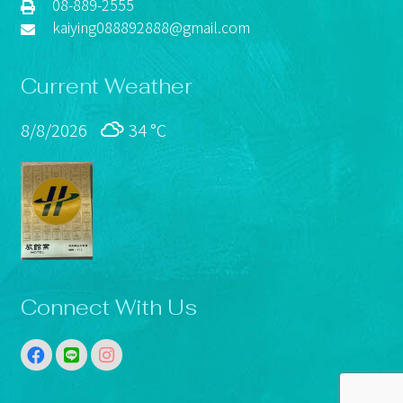
08-889-2555
kaiying088892888@gmail.com
Current Weather
8/8/2026
34 °
C
Connect With Us