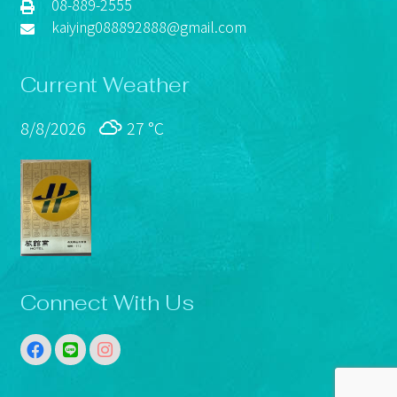
08-889-2555
kaiying088892888@gmail.com
Current Weather
8/8/2026
27 °
C
Connect With Us