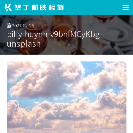
2021-02-26
billy-huynh-v9bnfMCyKbg-
unsplash