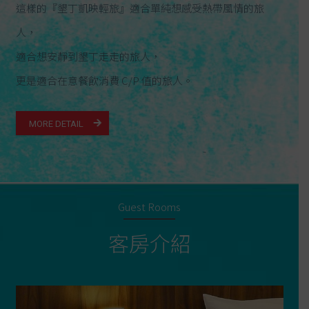
這樣的『墾丁凱映輕旅』適合單純想感受熱帶風情的旅
人，
適合想安靜到墾丁走走的旅人，
更是適合在意餐飲消費 C/P 值的旅人。
MORE DETAIL
Guest Rooms
客房
介紹