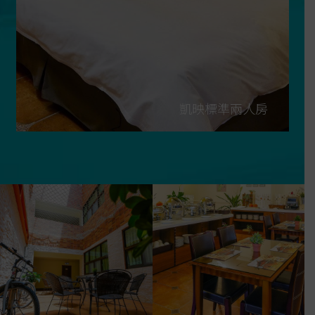
凱映標準兩人房