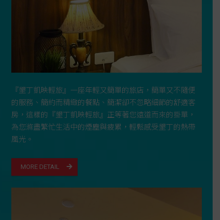
『墾丁凱映輕旅』一座年輕又簡單的旅店，簡單又不隨便
的服務、簡約而精緻的餐點、簡潔卻不忽略細節的舒適客
房，這樣的『墾丁凱映輕旅』正等著您遠道而來的掛單，
為您滌盡繁忙生活中的煙塵與疲累，輕鬆感受墾丁的熱帶
風光。
MORE DETAIL