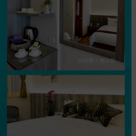
凱映雙人雙床房