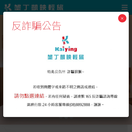
×
反詐騙公告
輕
鬆
微
旅
，
讓
您
瀟
灑
放
縱
一
回