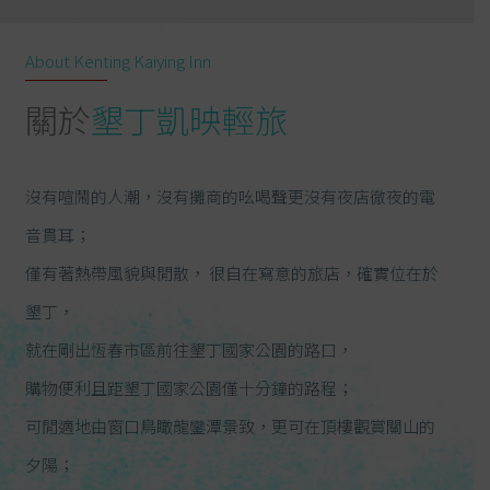
About Kenting Kaiying Inn
關於
墾丁凱映輕旅
沒有喧鬧的人潮，沒有攤商的吆喝聲更沒有夜店徹夜的電
音貫耳；
僅有著熱帶風貌與閒散， 很自在寫意的旅店，確實位在於
墾丁，
就在剛出恆春市區前往墾丁國家公園的路口，
購物便利且距墾丁國家公園僅十分鐘的路程；
可閒適地由窗口鳥瞰龍鑾潭景致，更可在頂樓觀賞關山的
夕陽；