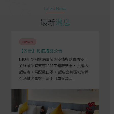
Latest News
最新
消息
館內公告
最
【公告】防疫措施公告
主
【
公
因應新型冠狀病毒肺炎疫情與落實防疫，
並維護所有賓客和員工健康安全， 凡進入
作
☆ 
飯店者，需配戴口罩。 飯店公共區域皆備
宿
日。
有酒精消毒機、醫用口罩與額溫...
旅
12
車則