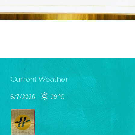
Current Weather
8/7/2026
29 °
C