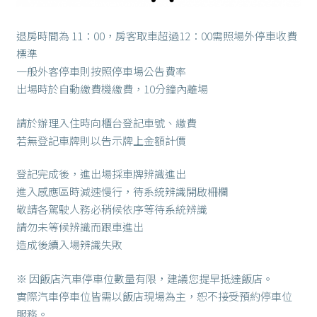
退房時間為 11：00，房客取車超過12：00需照場外停車收費
標準
一般外客停車則按照停車場公告費率
出場時於自動繳費機繳費，10分鐘內離場
請於辦理入住時向櫃台登記車號、繳費
若無登記車牌則以告示牌上金額計價
登記完成後，進出場採車牌辨識進出
進入感應區時減速慢行，待系統辨識開啟柵欄
敬請各駕駛人務必稍候依序等待系統辨識
請勿未等候辨識而跟車進出
造成後續入場辨識失敗
※ 因飯店汽車停車位數量有限，建議您提早抵達飯店。
實際汽車停車位皆需以飯店現場為主，恕不接受預約停車位
服務。