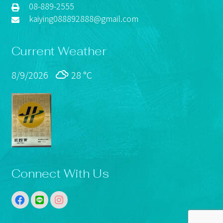
08-889-2555
kaiying088892888@gmail.com
Current Weather
8/9/2026
28 °
C
Connect With Us