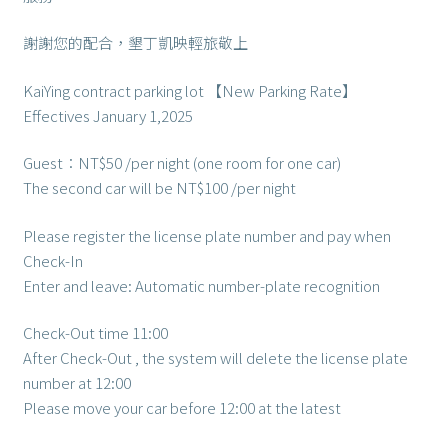
謝謝您的配合，墾丁凱映輕旅敬上
KaiYing contract parking lot 【New Parking Rate】
Effectives January 1,2025
Guest：NT$50 /per night (one room for one car)
The second car will be NT$100 /per night
Please register the license plate number and pay when
Check-In
Enter and leave: Automatic number-plate recognition
Check-Out time 11:00
After Check-Out , the system will delete the license plate
number at 12:00
Please move your car before 12:00 at the latest